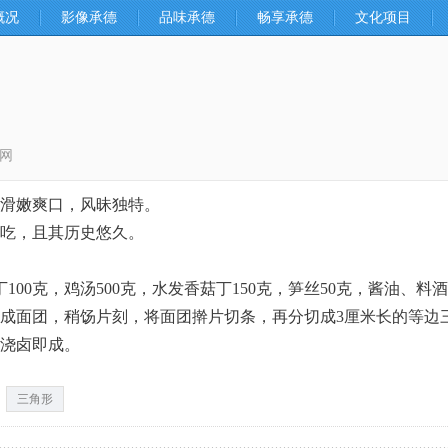
概况
影像承德
品味承德
畅享承德
文化项目
网
滑嫩爽口，风昧独特。
吃，且其历史悠久。
00克，鸡汤500克，水发香菇丁150克，笋丝50克，酱油、料
面团，稍饧片刻，将面团擀片切条，再分切成3厘米长的等边
浇卤即成。
三角形