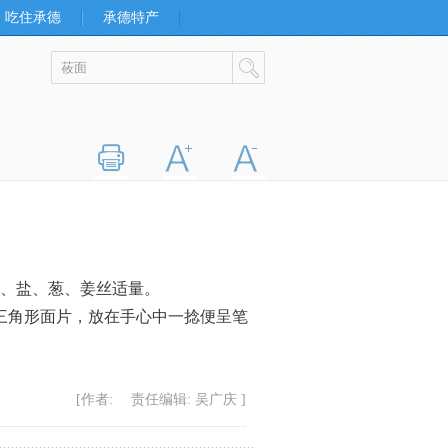
吃住承德
承德特产
打印
字大
字小
酒、盐、葱、姜丝适量。
三角形面片，放在手心中一捻便呈笔
[作者: 责任编辑: 吴广庆 ]