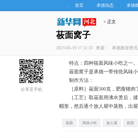
首页
承德动态
承德
> 正文
莜面窝子
2023-05-19 17:11:33
来源：
承德旅游资讯
特点：四种筱面风味小吃之一。
莜面窝子是承德一带传统风味小
制作方法：
［原料］莜面500克，肥瘦猪肉丁1
分享至手机
［工艺］取莜面用沸水烫后，揉成
帽形，然后逐个放人屉中蒸熟，出屉
莜面
风味小吃
放人屉
面团