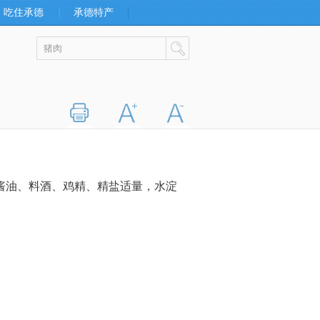
吃住承德
承德特产
打印
字大
字小
、酱油、料酒、鸡精、精盐适量，水淀