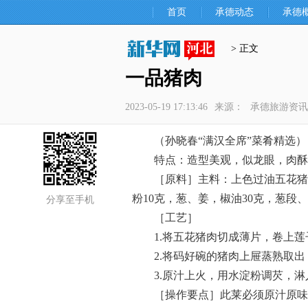
首页
承德动态
承德
> 正文
一品猪肉
2023-05-19 17:13:46
来源：
承德旅游资讯
（孙晓春“满汉全席”菜肴精选）
特点：造型美观，似龙眼，肉酥
［原料］主料：上色过油五花猪肉5
粉10克，葱、姜，椒油30克，葱段、
分享至手机
［工艺］
1.将五花猪肉切成薄片，卷上莲
2.将码好碗的猪肉上屉蒸熟取出
3.原汁上火，用水淀粉调芡，淋
［操作要点］此莱必须原汁原味