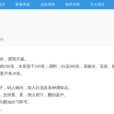
概况
影像承德
品味承德
畅享承德
文化项目
网
烂，肥而不腻。
00克，水发莲子100克；调料：白汤300克，花椒水、豆豉
姜片各20克。
子，码人碗内，加入白汤及各种调味品。
，去掉葱、姜，倒入原汁，翻扣盘中。
入醒油出勺即可。
。