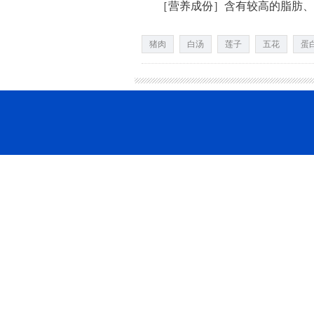
［营养成份］含有较高的脂肪、
猪肉
白汤
莲子
五花
蛋