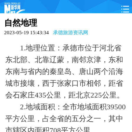
首页
承德动态
承德概况
影像承德
自然地理
品味承德
畅享承德
文化项目
吃住承德
2023-05-19 15:43:34
承德旅游资讯网
承德特产
1.地理位置：承德市位于河北省
东北部、北靠辽蒙，南邻京津，东和
东南与省内的秦皇岛、唐山两个沿海
城市接壤，西于张家口市相邻，距省
会石家庄435公里，距北京225公里。
2.地域面积：全市地域面积39500
平方公里，占全省的五分之一，其中
市辖区内面积708平方公里。