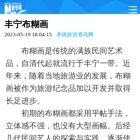
首页
承德动态
承德概况
影像承德
丰宁布糊画
品味承德
畅享承德
文化项目
吃住承德
2023-05-19 18:04:15
承德旅游资讯网
承德特产
布糊画是传统的满族民间艺术
品，自清代起就流行于丰宁一带。近
年来，随着当地旅游业的发展，布糊
画被作为旅游纪念品加以开发并取得
长足进步。
初期的布糊画都采用平帖手法，
立体感不强，也没有大型画幅。后经
几代民间艺人的探索与实践，逐渐使