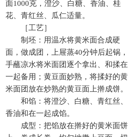
面1000克，澄沙、白糖、香油、桂
花、青红丝、瓜仁适量。
［工艺］
制坯：用温水将黄米面合成硬
面，做成团，上屉蒸40分钟后起锅，
手蘸凉水将米面团逐个拿出、和揉在
一起备用；黄豆面妙熟，将揉好的黄
米面团放在炒熟的黄豆面上擀成饼。
和馅：将澄沙、白糖、青红丝、
香油和在一起成馅。
成型：把馅放在擀好的黄米面饼