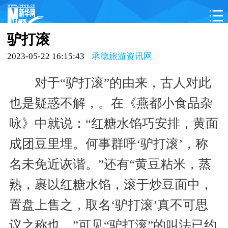
首页
承德动态
承德概况
影像承德
驴打滚
品味承德
畅享承德
文化项目
吃住承德
2023-05-22 16:15:43
承德旅游资讯网
承德特产
对于“驴打滚”的由来，古人对此
也是疑惑不解，。在《燕都小食品杂
咏》中就说：“红糖水馅巧安排，黄面
成团豆里埋。何事群呼‘驴打滚’，称
名未免近诙谐。”还有“黄豆粘米，蒸
熟，裹以红糖水馅，滚于炒豆面中，
置盘上售之，取名‘驴打滚’真不可思
议之称也。”可见“驴打滚”的叫法已约