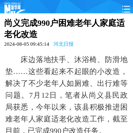
首页
公告
信息资讯
概况
政务动态
尚义完成990户困难老年人家庭适
部门工作
县区动态
文件规定
信息公开
老化改造
关注民生
旅游服务
2024-08-05 09:45:14
河北日报
床边落地扶手、沐浴椅、防滑地
垫……这些看起来不起眼的小改造，
解决了不少老年人如厕难、出行难等
问题。7月12日，笔者从尚义县民政
局获悉，今年以来，该县积极推进困
难老年人家庭适老化改造工作，截至
目前，已完成990户改造任务。