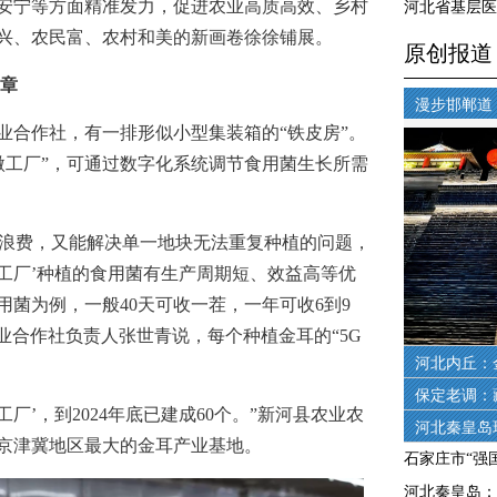
安宁等方面精准发力，促进农业高质高效、乡村
兴、农民富、农村和美的新画卷徐徐铺展。
文章
合作社，有一排形似小型集装箱的“铁皮房”。
慧微工厂”，可通过数字化系统调节食用菌生长所需
浪费，又能解决单一地块无法重复种植的问题，
微工厂’种植的食用菌有生产周期短、效益高等优
菌为例，一般40天可收一茬，一年可收6到9
业合作社负责人张世青说，每个种植金耳的“5G
工厂’，到2024年底已建成60个。”新河县农业农
京津冀地区最大的金耳产业基地。