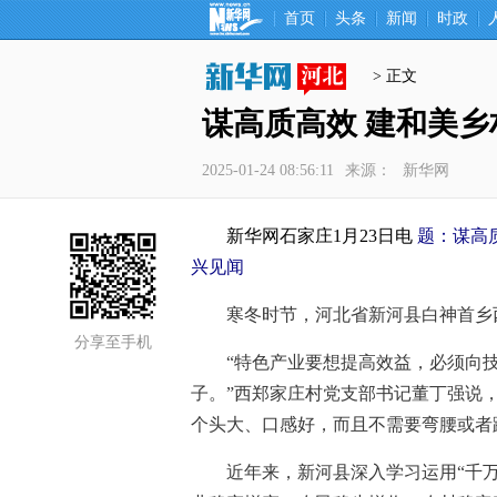
首页
头条
新闻
时政
> 正文
谋高质高效 建和美
2025-01-24 08:56:11
来源：
新华网
新华网石家庄1月23日电
题：谋高
兴见闻
寒冬时节，河北省新河县白神首乡西
分享至手机
“特色产业要想提高效益，必须向技
子。”西郑家庄村党支部书记董丁强说
个头大、口感好，而且不需要弯腰或者
近年来，新河县深入学习运用“千万