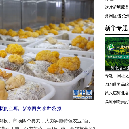
摄的金耳。新华网发 李世强 摄
模、市场四个要素，大力实施特色农业“百、
东董食用菌、白穴莲藕、邢秋白菊、西郑草莓等2