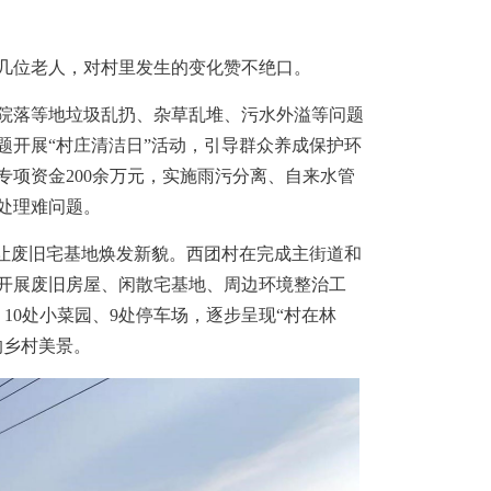
位老人，对村里发生的变化赞不绝口。
落等地垃圾乱扔、杂草乱堆、污水外溢等问题
题开展“村庄清洁日”活动，引导群众养成保护环
专项资金200余万元，实施雨污分离、自来水管
处理难问题。
让废旧宅基地焕发新貌。西团村在完成主街道和
开展废旧房屋、闲散宅基地、周边环境整治工
、10处小菜园、9处停车场，逐步呈现“村在林
的乡村美景。