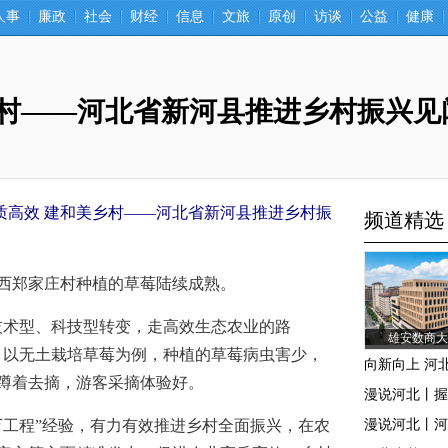
人事
廉政
社会
财经
信息
文旅
原创
访谈
公益
健康
乡村——河北省新河县推进乡村振兴见
质高效 建和美乡村——河北省新河县推进乡村振
郑家庄村种植的草莓陆续成熟。
术型、科技型转变，走高效生态农业的路
，以无土栽培草莓为例，种植的草莓病虫害少，
蹲着去摘，游客采摘体验好。
工程”经验，有力有效推进乡村全面振兴，在农