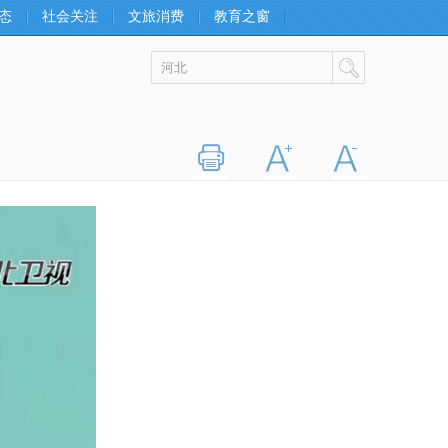
态
社会关注
文旅消费
教育之窗
打印
字大
字小