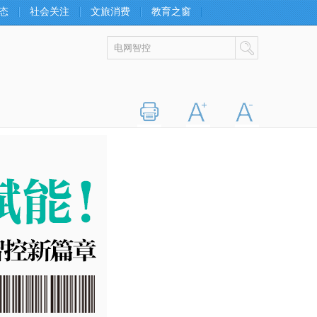
态
社会关注
文旅消费
教育之窗
打印
字大
字小