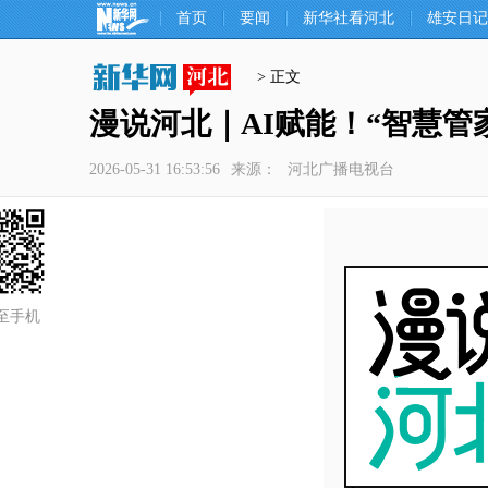
首页
要闻
新华社看河北
雄安日记
> 正文
漫说河北｜AI赋能！“智慧管
2026-05-31 16:53:56
来源：
河北广播电视台
至手机