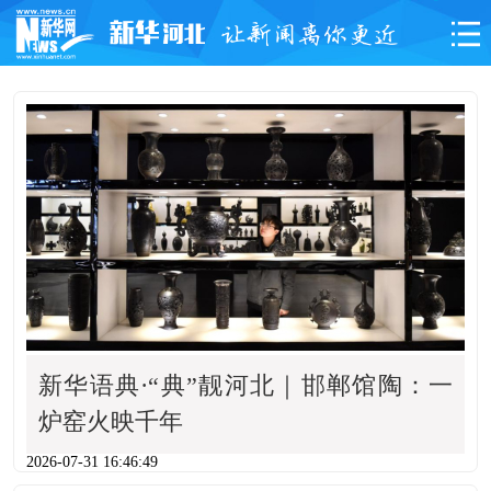
首页
要闻
新华社看河北
雄安日记
图片
融媒专题
信息速览
政务
行业风采
社会关注
文旅消费
教育之窗
新华语典·“典”靓河北｜邯郸馆陶：一
炉窑火映千年
2026-07-31 16:46:49