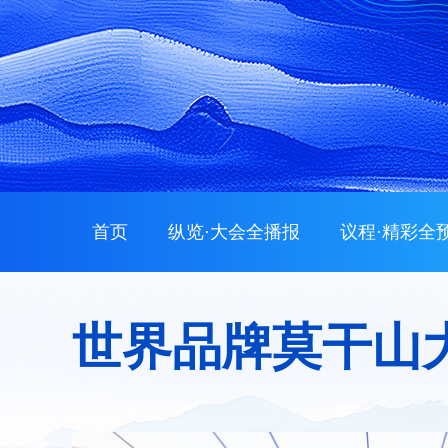
首页
纵览·大会全播报
议程·精彩全
世界品牌莫干山