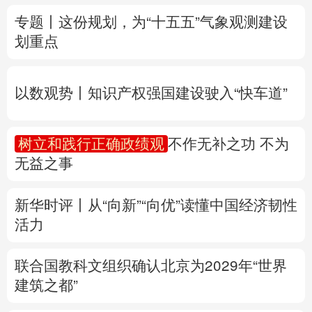
以数观势丨知识产权强国建设驶入“快车道”
多语种频道
树立和践行正确政绩观
不作无补之功 不为
English
Español
Français
عربى
无益之事
Русский язык
日本語
한국어
新华时评丨从“向新”“向优”读懂中国经济韧性
Deutsch
Português
活力
联合国教科文组织确认北京为2029年“世界
建筑之都”
专题丨
两部门预拨3.3亿元支持8省市应急抢
险救灾
黑龙江迎战洪峰见闻
多省份关键期
这样做