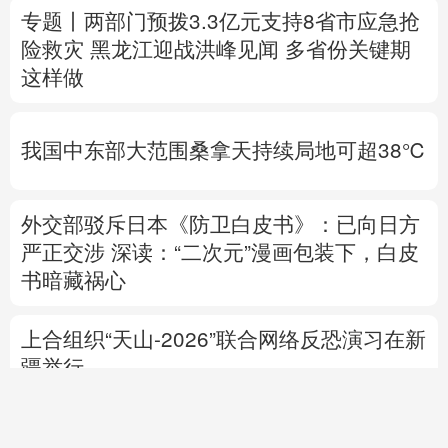
我国中东部大范围桑拿天持续局地可超38℃
外交部驳斥日本《防卫白皮书》：已向日方
严正交涉
深读：“二次元”漫画包装下，白皮
书暗藏祸心
上合组织“天山-2026”联合网络反恐演习在新
疆举行
中方代表：防止“三股势力”借助新兴技术蔓
延渗透
专题丨
伊朗与阿曼就霍尔木兹海峡拟定航道
坐标达成一致
海峡现有两条航道将关闭