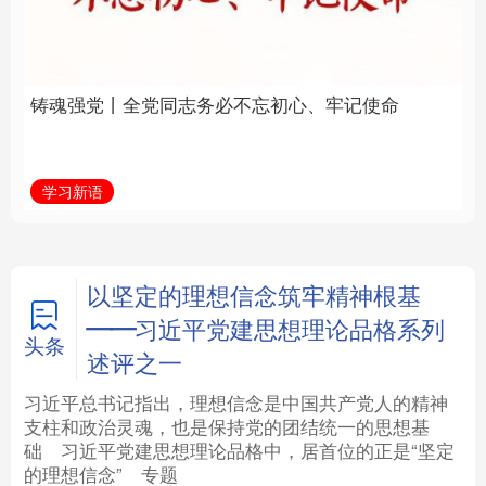
必不忘初心、牢记使命
统和现代有机融合在一
起”
法律
中央文件
金融
汽车
学习新语
近镜头
食品
人居
信息化
数字经济
学术中国
乡村振兴
银龄
溯源中国
以坚定的理想信念筑牢精神根基
——习近平党建思想理论品格系列
城市
旅游
能源
会展
头条
述评之一
彩票
娱乐
时尚
悦读
习近平总书记指出，理想信念是中国共产党人的精神
支柱和政治灵魂，也是保持党的团结统一的思想基
础
习近平
党建思想理论品格中，居首位的正是“坚定
公益
一带一路
亚太网
上市公司
的理想信念”
专题
文化产业
地方频道