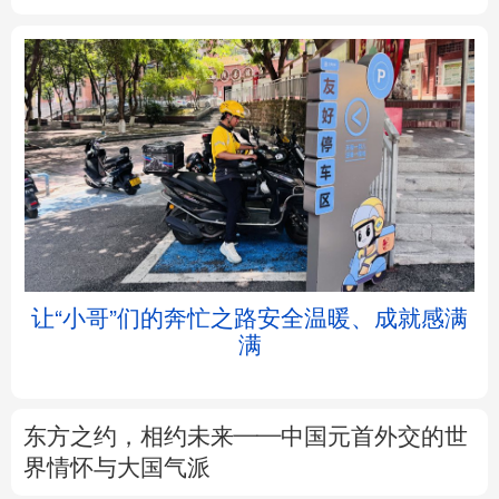
北京
天津
河北
山西
辽宁
吉林
上海
江苏
浙江
安徽
福建
江西
让“小哥”们的奔忙之路安全温暖、成就感满
满
山东
河南
湖北
湖南
广东
广西
海南
重庆
东方之约，相约未来——中国元首外交的世
四川
贵州
云南
西藏
界情怀与大国气派
陕西
甘肃
青海
宁夏
专题丨
这份规划，为“十五五”气象观测建设
划重点
新疆
内蒙古
黑龙江