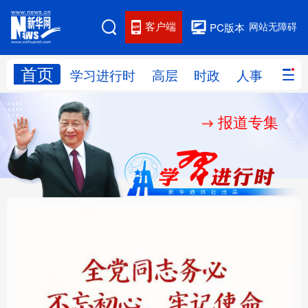
客户端
网站无障碍
PC版本
首页
网站地图
学习进行时
高层
时政
人事
国际
报道专集
学习进行时
高层
时政
人事
国际
财经
网评
港澳
台湾
思客智库
全球连线
教育
科技
科创
量子
体育
文化
书画
健康
军事
铸魂强党丨全党同志务
“作为千年古都，要把传
访谈
视频
图片
政务