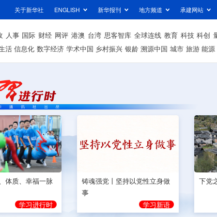
关于新华社
ENGLISH
新华报刊
地方频道
承建网站
政
人事
国际
财经
网评
港澳
台湾
思客智库
全球连线
教育
科技
科创
生活
信息化
数字经济
学术中国
乡村振兴
银龄
溯源中国
城市
旅游
能源
、体质、幸福一脉
铸魂强党丨坚持以党性立身做
下党
事
学习进行时
学习新语