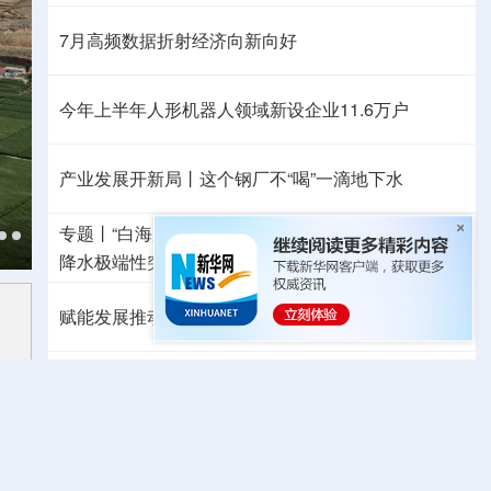
7月高频数据折射经济向新向好
今年上半年人形机器人领域新设企业11.6万户
产业发展开新局丨
这个钢厂不“喝”一滴地下水
专题丨
“白海豚”路径为何多变
“闭眼”等于风险降低？
降水极端性突出
浙江洪水防御Ⅲ级应急响应
赋能发展推动共赢 “零关税”百日见证中非合作新气象
外媒：高效的中国制造业让全球受益
日本2027财年防卫预算申请额创新高
力