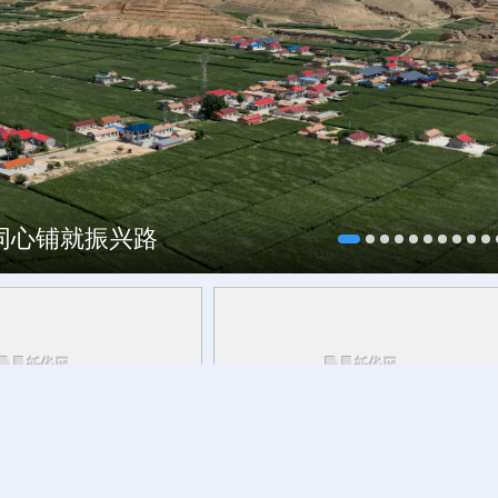
村酒博会
海同心铺就振兴路
青海丨带你去青藏高原
活力中国调研行丨
安徽的定力与活