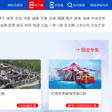
网站无障碍
客户端
手机版
站内搜索
网络举报专区
量子
体育
文化
书画
健康
军事
访谈
视频
图片
政务
法律
中央文件
会展
彩票
娱乐
时尚
悦读
公益
一带一路
亚太网
上市公司
文化产业
报道专集
之路
打造世界级海洋港口群
时政镜距离
瞭望·治国理政纪事