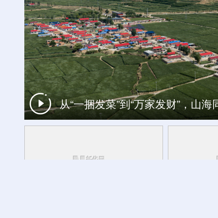
杏花深处清香来 相约2026杏花
从“一捆发菜”到“万家发财”，山
中国经济面面观丨向善而行：人工智
央秀白玛说