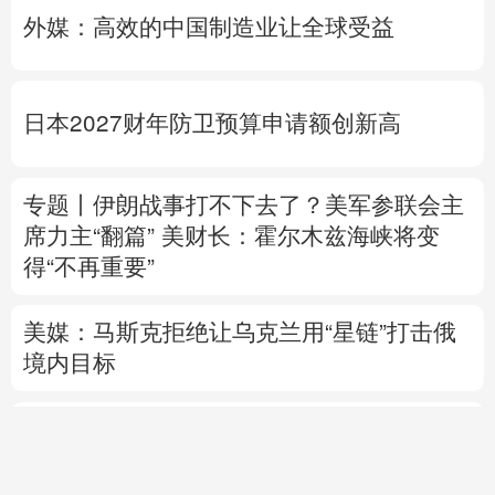
赋能发展推动共赢 “零关税”百日见证中非合
作新气象
外媒：高效的中国制造业让全球受益
日本2027财年防卫预算申请额创新高
专题丨
伊朗战事打不下去了？美军参联会主
席力主“翻篇”
美财长：霍尔木兹海峡将变
得“不再重要”
美媒：马斯克拒绝让乌克兰用“星链”打击俄
境内目标