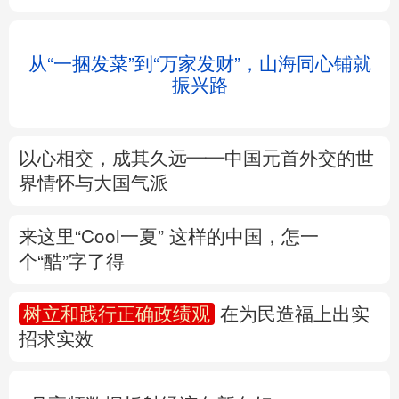
北京
天津
河北
山西
辽宁
吉林
上海
江苏
浙江
安徽
福建
江西
从“一捆发菜”到“万家发财”，山海同心铺就
振兴路
山东
河南
湖北
湖南
广东
广西
海南
重庆
以心相交，成其久远——中国元首外交的世
四川
贵州
云南
西藏
界情怀与大国气派
陕西
甘肃
青海
宁夏
来这里“Cool一夏”
这样的中国，怎一
个“酷”字了得
新疆
内蒙古
黑龙江
树立和践行正确政绩观
在为民造福上出实