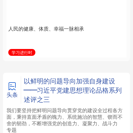
福一脉相承
立身做事
法律
中央文件
金融
汽车
学习进行时
学习新语
食品
人居
信息化
数字经济
学术中国
乡村振兴
银龄
溯源中国
以鲜明的问题导向加强自身建设
——习近平党建思想理论品格系列
城市
旅游
能源
会展
头条
述评之三
彩票
娱乐
时尚
悦读
我们要坚持把鲜明问题导向贯穿党的建设全过程各方
面，秉持直面矛盾的魄力、系统施治的智慧、锲而不
舍的韧劲，不断增强党的创造力、凝聚力、战斗力
公益
一带一路
亚太网
上市公司
专题
文化产业
地方频道