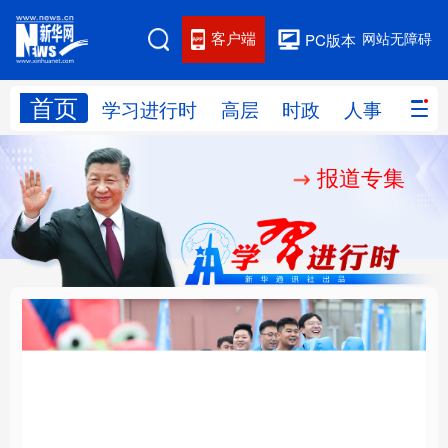
客户端
网站无障碍
PC版本
首页
网站地图
学习进行时
高层
时政
人事
国际
报道专集
学习进行时
高层
时政
人事
国际
财经
网评
港澳
台湾
思客智库
全球连线
教育
科技
科创
量子
体育
文化
书画
健康
军事
人民的健康、体质、幸
铸魂强党丨坚持以党性
访谈
视频
图片
政务